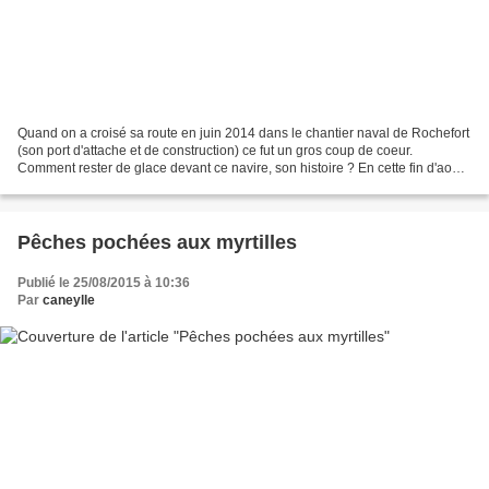
Quand on a croisé sa route en juin 2014 dans le chantier naval de Rochefort
(son port d'attache et de construction) ce fut un gros coup de coeur.
Comment rester de glace devant ce navire, son histoire ? En cette fin d'aout
comme l'Hermione est de nouveau...
Pêches pochées aux myrtilles
Publié le 25/08/2015 à 10:36
Par
caneylle