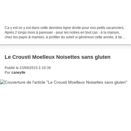
Ca y est on y est dans cette dernière ligne droite pour nos petits vacanciers,
Aprés 2 longs mois à paresser - pour les notres en tout cas - à la maison,
chez les papis & mamies, à profiter du soleil si généreux cette année, à faire
des balades, des longues...
Le Crousti Moelleux Noisettes sans gluten
Publié le 23/08/2015 à 10:36
Par
caneylle