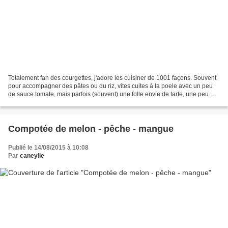
Totalement fan des courgettes, j'adore les cuisiner de 1001 façons. Souvent
pour accompagner des pâtes ou du riz, vites cuites à la poele avec un peu
de sauce tomate, mais parfois (souvent) une folle envie de tarte, une peu
comme des quiches mais juste...
Compotée de melon - pêche - mangue
Publié le 14/08/2015 à 10:08
Par
caneylle